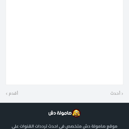
أحدث
أقدم
موقع صامولة دش متخصص في احدث ترددات القنوات علي