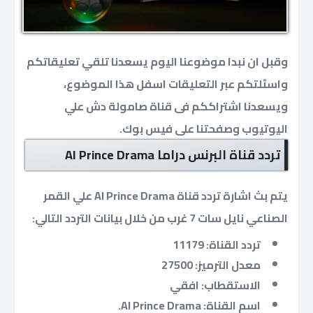
وقبل ان نبدا موضوعنا اليوم يسعدنا تلقي تعليقاتكم
واسئلتكم عبر التعليقات اسفل هذا الموضوع،
ويسعدنا اشتراككم فى قناة صامولة دش علي
اليوتيوب وصفحتنا على فيس بوك.
تردد قناة البرنس دراما Al Prince Drama
يتم بث اشارة تردد قناة Al Prince Drama علي القمر
الصناعي نايل سات 7 غرب من خلال بيانات التردد التالي:
تردد القناة: 11179
معدل الترميز: 27500
الاستقطاب: افقي
اسم القناة: Al Prince Drama.