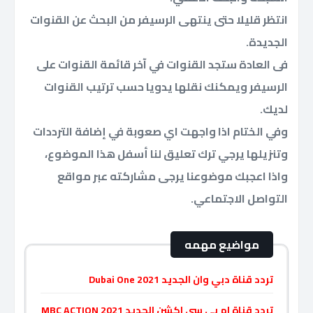
انتظر قليلا حتى ينتهى الرسيفر من البحث عن القنوات
الجديدة.
فى العادة ستجد القنوات في آخر قائمة القنوات على
الرسيفر ويمكنك نقلها يدويا حسب ترتيب القنوات
لديك.
وفي الختام اذا واجهت اي صعوبة في إضافة الترددات
وتنزيلها يرجي ترك تعليق لنا أسفل هذا الموضوع،
واذا اعجبك موضوعنا يرجى مشاركته عبر مواقع
التواصل الاجتماعي.
مواضيع مهمه
تردد قناة دبي وان الجديد Dubai One 2021
تردد قناة ام بي سي اكشن الجديد MBC ACTION 2021