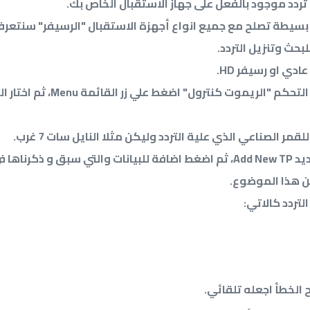
 تردد موجود بالفعل على جهاز الاستقبال الخاص بك.
سيطة تصلح مع جميع انواع أجهزة الاستقبال "الرسيفر" سنتعرف
بحث وتنزيل التردد.
دي او رسيفر HD.
الان من خلال جهاز التحكم "الريموت كنترول" اضغط علي زر
قمر الصناعي الذي علية التردد وليكن مثلا النايل سات 7 غرب.
 و ذكرناها في
ن هذا الموضوع.
لتردد كالاتي:
الخطأ اجعله تلقائي.