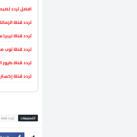
افضل تردد لضبط 
تردد قناة الزمالك تى فى ‏SD‎ الجديد على الن
تردد قناة ليبيا سبورت Libya Sport 2 HD
تردد قناة توب موفيز الجديد movies
تردد قناة طيور العراقية Toyor Aliraq ع
تردد قناة إكسترا نيوز extra news
التصنيفات
تردد قناة