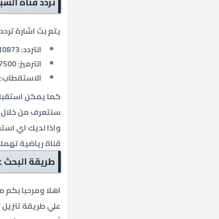
تردد قناة الشب
يتم بث اشارة تردد 
التردد: 10873.
الترميز: 27500.
الاستقطاب:
كما يمكن استقبال 
سنتعرف من خلال ال
واذا لديك اي است
قناة رياضية تهمك
طريقة البحث عن
اهلا ومرحبا بكم 
علي طريقة تنزيل ت