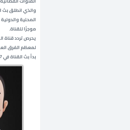
القنوات الفضائية 
والذي انطلق بث ا
المحلية والدولية ا
موجزًا ​​للقناة.
يحرص تردد قناة ال
لمعظم الفرق العر
بدأ بث القناة في 17 كانون الأول 2020 بهدف عرض مباريات الدوري العراقي الممتاز.