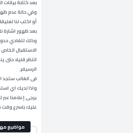
بعد كتابة بيانات ا
وفي حالة عدم ظهو
أو اكتب لنا تعلي
بعد ظهور اشارة لل
وذلك لتفادي حدوث 
الاستقبال الخاص ب
انتظر قليلا حتى ي
الرسيفر.
فى الغالب ستجد ا
واذا لديك اي استف
يرجى إعلامنا عبر
عليك باسرع وقت 
مواضيع مه