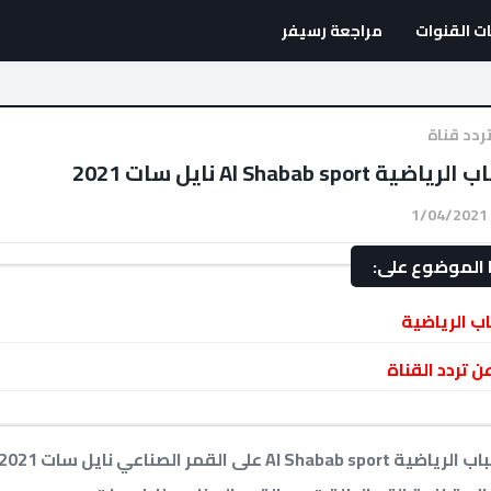
ت القنوات
مراجعة رسيفر
ردد قناة
Al Shabab s نايل سات 2021
1/04/2021
الموضوع على:
اب الرياضية
 تردد القناة