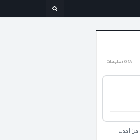
0 تعليقات
يعد تردد قناة الشباب الرياضية Al Shabab sport على القمر الصناعي نايل سات 2021 من أحدث