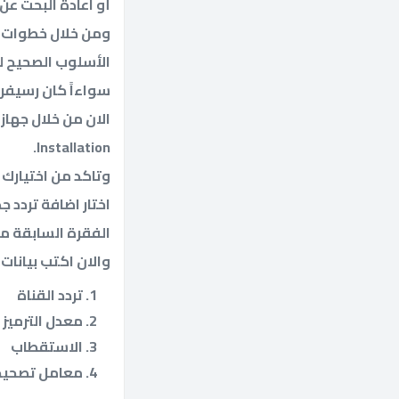
أو اعادة البحث عن
ومن خلال خطوات ب
الأسلوب الصحيح لل
سواءاً كان رسيفر عا
Installation.
وتاكد من اختيارك لل
اختار اضافة تردد جديد Add New TP، ثم اضغط اضافة للبيانات والتي سبق
الفقرة السابقة م
والان اكتب بيانات ا
تردد القناة
معدل الترميز
الاستقطاب
معامل تصحيح 