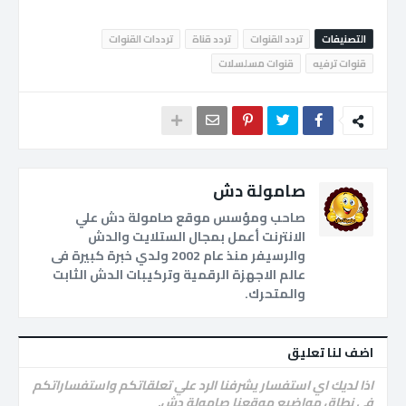
التصنيفات
تردد القنوات
تردد قناة
ترددات القنوات
قنوات ترفيه
قنوات مسلسلات
صامولة دش
صاحب ومؤسس موقع صامولة دش علي
الانترنت أعمل بمجال الستلايت والدش
والرسيفر منذ عام 2002 ولدي خبرة كبيرة فى
عالم الاجهزة الرقمية وتركيبات الدش الثابت
والمتحرك.
اضف لنا تعليق
اذا لديك اي استفسار يشرفنا الرد علي تعلقاتكم واستفساراتكم
فى نطاق مواضيع موقعنا صامولة دش.