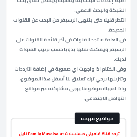
اضبط إعدادات البحث بما يناسبك ويفضل اغلاق بحث
الشبكة والبحث الاعمي.
انتظر قليلا حتى ينتهى الرسيفر من البحث عن القنوات
الجديدة.
فى العادة ستجد القنوات في آخر قائمة القنوات على
الرسيفر ويمكنك نقلها يدويا حسب ترتيب القنوات
لديك.
وفي الختام اذا واجهت اي صعوبة في إضافة الترددات
وتنزيلها يرجي ترك تعليق لنا أسفل هذا الموضوع،
واذا اعجبك موضوعنا يرجى مشاركته عبر مواقع
التواصل الاجتماعي.
مواضيع مهمه
تردد قناة فاميلي مسلسلات Family Musalsalat نايل