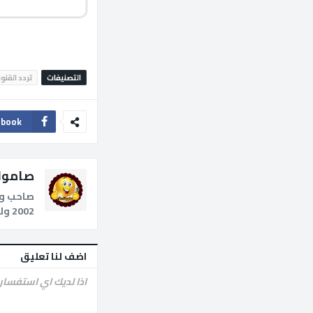
التصنيفات
تردد القنو
ebook
صامول
صاحب وم
2002 ولدي خبرة كبيرة فى عالم الاجهزة الرقمية وتركيبات الدش الثابت والمتحرك.
اضف لنا تعليق
اذا لديك اي استفسار