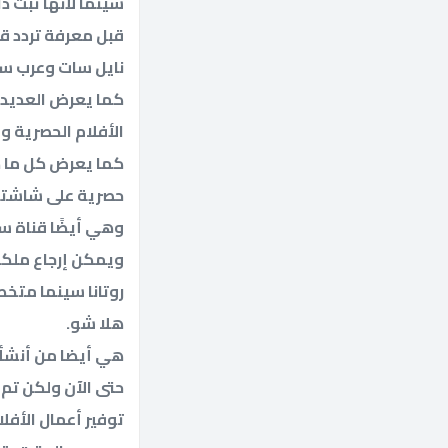
سينما لأنها تبث دائمًا أف
قبل معرفة تردد قنا
نايل سات وعرب س
كما يعرض العديد م
الأفلام الحصرية و
كما يعرض كل ما هو
حصرية على شاشته 
ويمكن إرجاع ملكية
روتانا سينما متخ
هلا شو.
هي أيضا من أنشأت
حتى الآن ولكن تم ح
توفير أعمال الأفلا