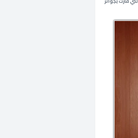
تي فازت بجوائز