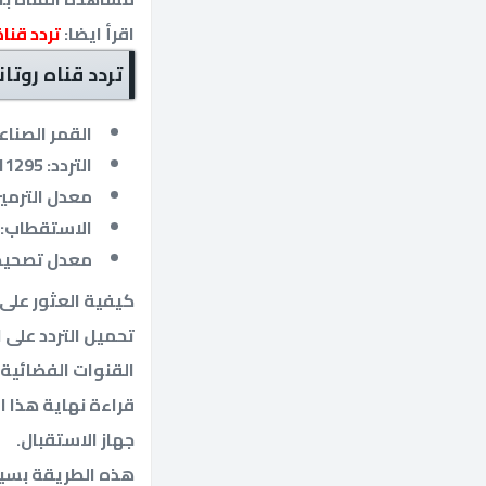
اقرأ ايضا:
تردد قنا
تردد قناه روتانا 
القمر الصناع
التردد: 11295.
معدل الترميز: 7500
الاستقطاب:
معدل تصحيح الخ
كيفية العثور على
تحميل التردد على ا
القنوات الفضائية 
قراءة نهاية هذا ا
جهاز الاستقبال.
هذه الطريقة بسيط