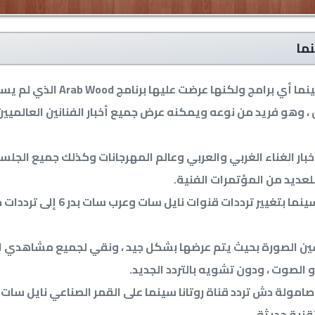
نما
ليس لدى روتانا سينما أي برامج ولكنها عرض
، وهو فريد من نوعه ويمكنه عرض جميع أخبار الفنانين العالميين
ار الغناء الغربي والعربي وعالم المهرجانات وكذلك جميع الجلس
عديد من المؤتمرات الفنية.
قامت قناة روتانا سينما بتغيير ترددات قنوا
ين الصورة بحيث يتم عرضها بشكل جيد ، ونقي لجميع مشاهدي ال
الصوت ، ودون تشويه بالتردد الجديد.
مولة دش تردد قناة روتانا سينما على القمر الصناعي نايل سات
قنية حديثة.