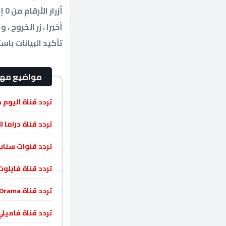
أزرار الأرقام من 0 إلى 9. تُستخدم هذه الأزرار لإدخال التردد ومعدل الشفرة.
أخيرًا ، زر الخروج
تأكيد البيانات با
مواضيع مه
تردد قناة اليوم كوميدى um Comedy
تردد قناة دراما الوان Drama Alwan ا
تردد قنوات سناب Snap Channels علي نايل سات 1
تردد قناة فايلوت تي في iolet TV
تردد قناة Family Drama فاميلى دراما نايل سات 2021
تردد قناة فاميلي مسلسلات alsalat