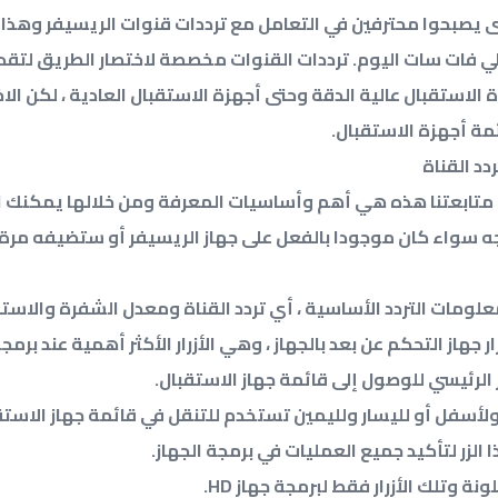
تى يصبحوا محترفين في التعامل مع ترددات قنوات الريسيفر وهذ
ي فات سات اليوم. ترددات القنوات مخصصة لاختصار الطريق لتقد
 الاستقبال عالية الدقة وحتى أجهزة الاستقبال العادية ، لكن الا
ة أجهزة الاستقبال.
د القناة
جو متابعتنا هذه هي أهم وأساسيات المعرفة ومن خلالها يمكنك ا
جه سواء كان موجودا بالفعل على جهاز الريسيفر أو ستضيفه مرة 
 معلومات التردد الأساسية ، أي تردد القناة ومعدل الشفرة والاس
رار جهاز التحكم عن بعد بالجهاز ، وهي الأزرار الأكثر أهمية عند برمجة
زر الرئيسي للوصول إلى قائمة جهاز الاستقبال.
ى ولأسفل أو لليسار ولليمين تستخدم للتنقل في قائمة جهاز الاستق
ونة وتلك الأزرار فقط لبرمجة جهاز HD.