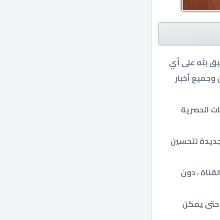
ت عليها برنامج Arab Wood الذي لم يسبق بثه على أي
 وجميع أخبار
ات الحصرية
ت نايل سات وعرب سات بدر 6 إلى ترددات جديدة لتحسين
قناة ، دون
 حتى يمكن