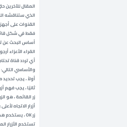
المقال للآخرين ح
الذي ستناقشه الل
القنوات على أجهزة
فقط في شكل قائم
أساس البحث عن ترد
القراء الأعزاء أر
أي تردد قناة تحتا
والأساسي التالي:
أولاً ، يجب تحديد
ثانيًا ، يجب فهم أز
زر القائمة ، هو ال
أزرار الاتجاه لأعل
زر OK ، يستخدم هذا الزر لتأكيد جميع العمليات في برمجة الجهاز.
تستخدم الأزرار المل